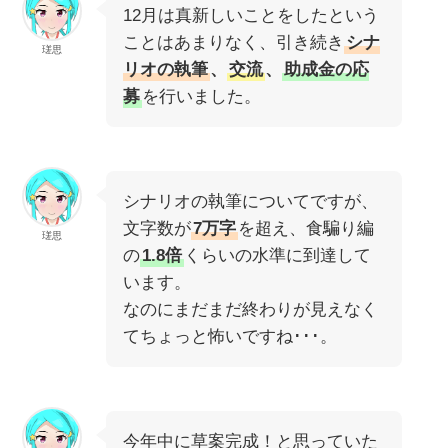
12月は真新しいことをしたという
ことはあまりなく、引き続き
シナ
瑳思
リオの執筆
、
交流
、
助成金の応
募
を行いました。
シナリオの執筆についてですが、
文字数が
7万字
を超え、食騙り編
瑳思
の
1.8倍
くらいの水準に到達して
います。
なのにまだまだ終わりが見えなく
てちょっと怖いですね･･･。
今年中に草案完成！と思っていた