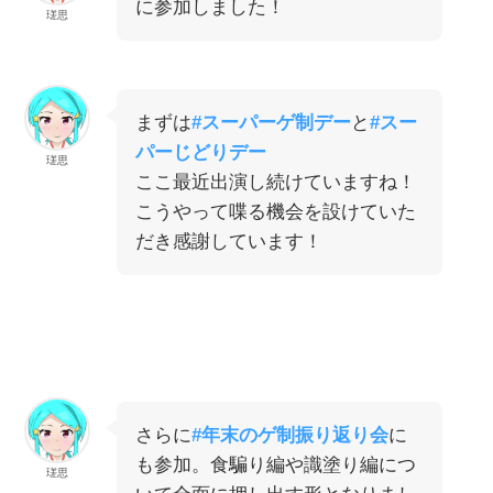
に参加しました！
瑳思
まずは
#スーパーゲ制デー
と
#スー
パーじどりデー
瑳思
ここ最近出演し続けていますね！
こうやって喋る機会を設けていた
だき感謝しています！
さらに
#年末のゲ制振り返り会
に
も参加。食騙り編や識塗り編につ
瑳思